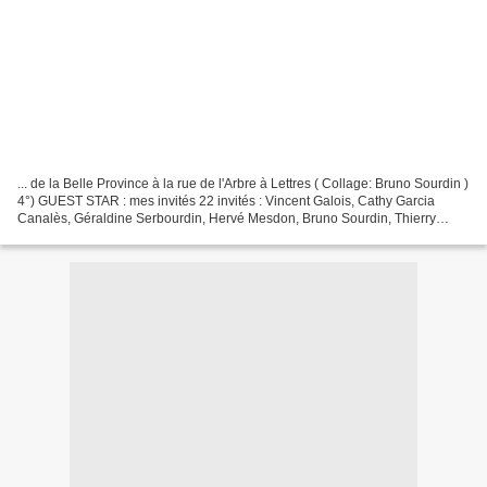
... de la Belle Province à la rue de l'Arbre à Lettres ( Collage: Bruno Sourdin )
4°) GUEST STAR : mes invités 22 invités : Vincent Galois, Cathy Garcia
Canalès, Géraldine Serbourdin, Hervé Mesdon, Bruno Sourdin, Thierry
Tillier, Henri Aspic, JP Rémy,...