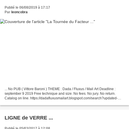
Publié le 06/08/2019 à 17:17
Par
leoncobra
... No PUB ( Vittore Baroni ) THEME : Dada / Fluxus / Mail Art Deadline :
september 9 2019 Free technique and size. No fees. No jury. No return.
Catalog on line. https://dadafluxusmailart.blogspot.com/search?updated-
max=2019-07-12T08:45:00-07:00&max-results=7&start=42&by-date=false...
LIGNE de VERRE ...
Publié le 05/03/2017 à 12:08