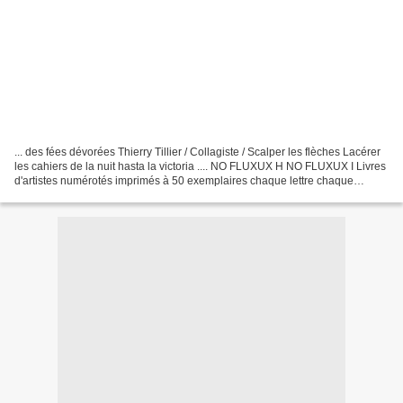
... des fées dévorées Thierry Tillier / Collagiste / Scalper les flèches Lacérer
les cahiers de la nuit hasta la victoria .... NO FLUXUX H NO FLUXUX I Livres
d'artistes numérotés imprimés à 50 exemplaires chaque lettre chaque
contenu différent Déluge...