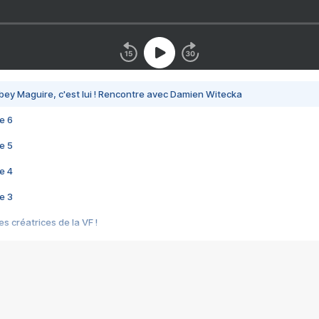
bey Maguire, c'est lui ! Rencontre avec Damien Witecka
e 6
e 5
e 4
e 3
s créatrices de la VF !
e 2
e 1
e Mektoub My Love arrive enfin ! Rencontre avec Shaïn Boumedine et Sal