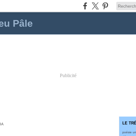
eu Pâle
Publicité
LE TR
DA
poésie un