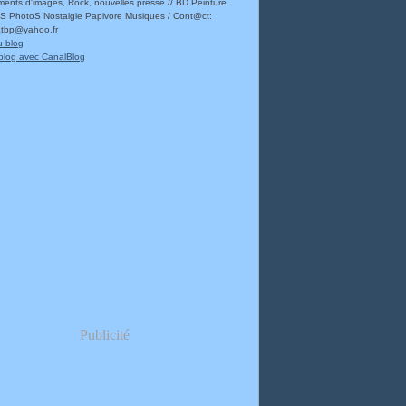
ents d'images, Rock, nouvelles presse // BD Peinture
 PhotoS Nostalgie Papivore Musiques / Cont@ct:
atbp@yahoo.fr
u blog
blog avec CanalBlog
Publicité