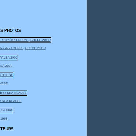
S PHOTOS
 les îles FOURNI ( GRECE 2011 )
EA 2009
NESE
 / SEA-KLADES
 1968
ITEURS