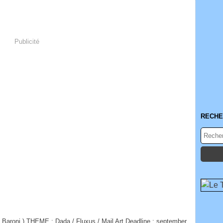
Publicité
RECHE
e Baroni ) THEME : Dada / Fluxus / Mail Art Deadline : september