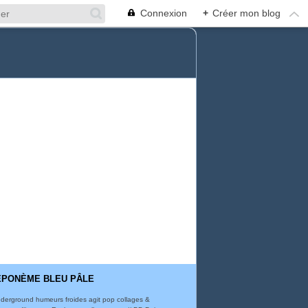
Connexion
+
Créer mon blog
ÉPONÈME BLEU PÂLE
derground humeurs froides agit pop collages &