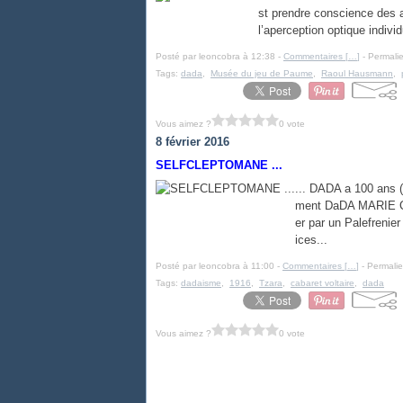
st prendre conscience des 
l’aperception optique indiv
Posté par leoncobra à 12:38 -
Commentaires [
…
]
- Permalie
Tags:
dada
,
Musée du jeu de Paume
,
Raoul Hausmann
,
Vous aimez ?
0 vote
8 février 2016
SELFCLEPTOMANE ...
... DADA a 100 ans (
ment DaDA MARIE CH
er par un Palefrenier
ices...
Posté par leoncobra à 11:00 -
Commentaires [
…
]
- Permalie
Tags:
dadaisme
,
1916
,
Tzara
,
cabaret voltaire
,
dada
Vous aimez ?
0 vote