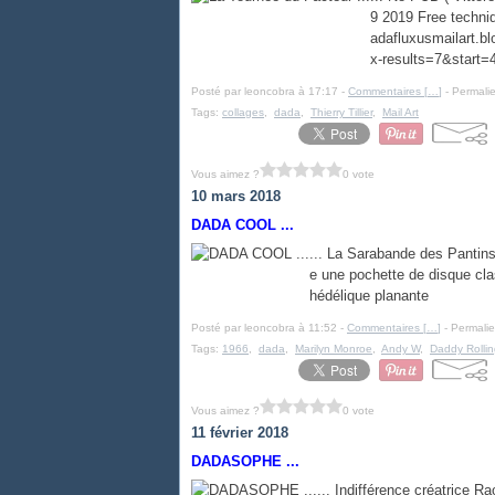
9 2019 Free techniq
adafluxusmailart.
x-results=7&start=
Posté par leoncobra à 17:17 -
Commentaires [
…
]
- Permalie
Tags:
collages
,
dada
,
Thierry Tillier
,
Mail Art
Vous aimez ?
0 vote
10 mars 2018
DADA COOL ...
... La Sarabande des Pantin
e une pochette de disque cl
hédélique planante
Posté par leoncobra à 11:52 -
Commentaires [
…
]
- Permalie
Tags:
1966
,
dada
,
Marilyn Monroe
,
Andy W
,
Daddy Rollin
Vous aimez ?
0 vote
11 février 2018
DADASOPHE ...
... Indifférence créatrice