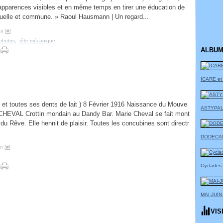
apparences visibles et en même temps en tirer une éducation de
iduelle et commune. » Raoul Hausmann | Un regard...
n [
#
]
photos
,
tête mécanique
ALBUM
ICARE et
 et toutes ses dents de lait ) 8 Février 1916 Naissance du Mouve
ASTYPAL
EVAL Crottin mondain au Dandy Bar. Marie Cheval se fait mont
 du Rêve. Elle hennit de plaisir. Toutes les concubines sont directr
DODECA
n [
#
]
Cyclades
MAI-JUIN
VIS