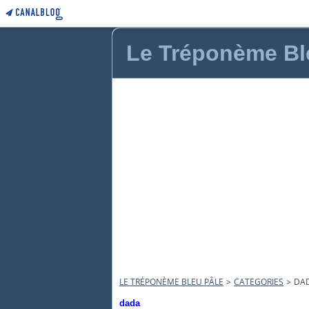
Le Tréponème Bl
LE TRÉPONÈME BLEU PÂLE
>
CATEGORIES
>
DA
dada