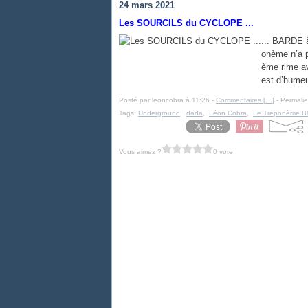
24 mars 2021
Les SOURCILS du CYCLOPE ...
... BARDE 
onème n’a 
ème rime a
est d’hume
Posté par leoncobra à 11:26 -
Commentaires [
…
]
- Permalie
Tags:
Underground
,
dada
,
Léon Cobra
,
Le Tréponème Bl
Vous aimez ?
0 vote