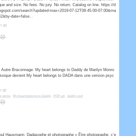
ue and size. No fees. No jury. No return. Catalog on line. https://d
blogspot.com/search?updated-max=2019-07-12T08:45:00-07:00&ma
42&by-date=false...
n [
#
]
s Autre Braconnage: My heart belongs to Daddy de Marilyn Monro
assique devient My heart belongs to DADA dans une version psyc
n [
#
]
g stone
,
My heart belongs to Daddy
,
POP art
,
daddy cool
 Raoul Hausmann, Dadasophe et photographe « Être photographe, c’e