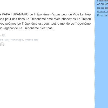
détournem
ARCHIVES
leoncobr
Accueil d
à PAPA TUPAMARO Le Tréponème n’a pas peur du Vide Le Trép
Créer un 
pas peur des rides Le Tréponème rime avec phonèmes Le Trépon
vec poèmes Le Tréponème est pour tout le monde Le Tréponème
ur vagabonde Le Tréponème n’est pas...
n [
#
]
eu Pâle
,
Henri Aspic
,
Presse libre