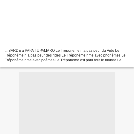
... BARDE à PAPA TUPAMARO Le Tréponème n’a pas peur du Vide Le
Tréponème n’a pas peur des rides Le Tréponème rime avec phonèmes Le
Tréponème rime avec poèmes Le Tréponème est pour tout le monde Le
Tréponème est d’humeur vagabonde Le Tréponème n’est pas...