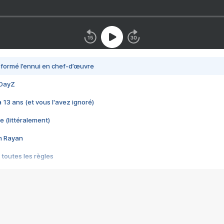
nsformé l’ennui en chef-d’œuvre
 DayZ
 a 13 ans (et vous l'avez ignoré)
e (littéralement)
im Rayan
 toutes les règles
s les jeux vidéo
us choquant de Rockstar ? - Le scandale BULLY
e plus moche de Steam