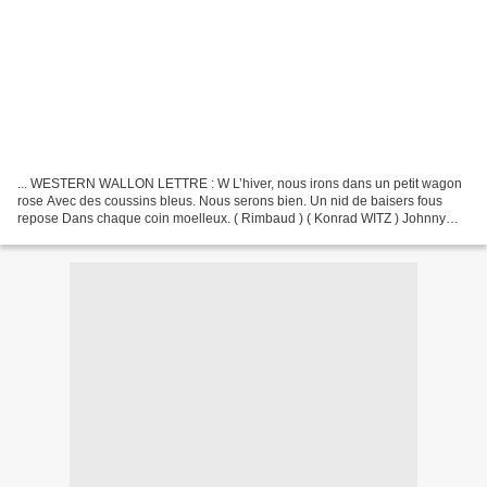
... WESTERN WALLON LETTRE : W L’hiver, nous irons dans un petit wagon
rose Avec des coussins bleus. Nous serons bien. Un nid de baisers fous
repose Dans chaque coin moelleux. ( Rimbaud ) ( Konrad WITZ ) Johnny
Winter, Whitesnake ou Richard Wagner ? Non...