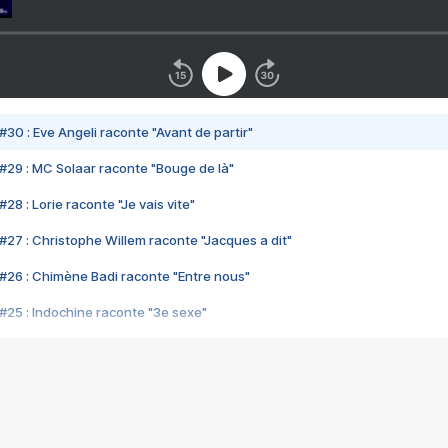
#30 : Eve Angeli raconte "Avant de partir"
#29 : MC Solaar raconte "Bouge de là"
28 : Lorie raconte "Je vais vite"
#27 : Christophe Willem raconte "Jacques a dit"
#26 : Chimène Badi raconte "Entre nous"
#25 : Indochine raconte "3e sexe"
#24 : Zaho raconte "C'est chelou"
#23 : Patrick Bruel raconte "Au café des délices"
#22 : Kyo raconte "Le chemin"