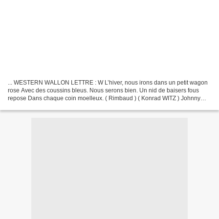
... WESTERN WALLON LETTRE : W L’hiver, nous irons dans un petit wagon
rose Avec des coussins bleus. Nous serons bien. Un nid de baisers fous
repose Dans chaque coin moelleux. ( Rimbaud ) ( Konrad WITZ ) Johnny
Winter, Whitesnake ou Richard Wagner ? Non...