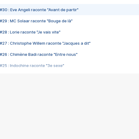
#30 : Eve Angeli raconte "Avant de partir"
#29 : MC Solaar raconte "Bouge de là"
28 : Lorie raconte "Je vais vite"
#27 : Christophe Willem raconte "Jacques a dit"
#26 : Chimène Badi raconte "Entre nous"
#25 : Indochine raconte "3e sexe"
#24 : Zaho raconte "C'est chelou"
#23 : Patrick Bruel raconte "Au café des délices"
#22 : Kyo raconte "Le chemin"
#21 : Nolwenn Leroy raconte "Cassé"
#20 : Patrick Hernandez raconte "Born to be alive"
#19 : Lorie raconte "Près de moi"