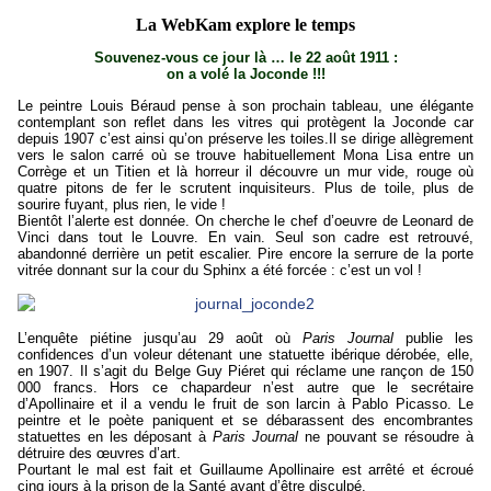
La WebKam explore le temps
Souvenez-vous ce jour là … le 22 août 1911 :
on a volé la Joconde !!!
Le peintre Louis Béraud pense à son prochain tableau, une élégante
contemplant son reflet dans les vitres qui protègent la Joconde car
depuis 1907 c’est ainsi qu’on préserve les toiles.Il se dirige allègrement
vers le salon carré où se trouve habituellement Mona Lisa entre un
Corrège et un Titien et là horreur il découvre un mur vide, rouge où
quatre pitons de fer le scrutent inquisiteurs. Plus de toile, plus de
sourire fuyant, plus rien, le vide !
Bientôt l’alerte est donnée. On cherche le chef d’oeuvre de Leonard de
Vinci dans tout le Louvre. En vain. Seul son cadre est retrouvé,
abandonné derrière un petit escalier. Pire encore la serrure de la porte
vitrée donnant sur la cour du Sphinx a été forcée : c’est un vol !
L’enquête piétine jusqu’au 29 août où
Paris Journal
publie les
confidences d’un voleur détenant une statuette ibérique dérobée, elle,
en 1907. Il s’agit du Belge Guy Piéret qui réclame une rançon de 150
000 francs. Hors ce chapardeur n’est autre que le secrétaire
d’Apollinaire et il a vendu le fruit de son larcin à Pablo Picasso. Le
peintre et le poète paniquent et se débarassent des encombrantes
statuettes en les déposant à
Paris Journal
ne pouvant se résoudre à
détruire des œuvres d’art.
Pourtant le mal est fait et Guillaume Apollinaire est arrêté et écroué
cinq jours à la prison de la Santé
avant d’être disculpé.