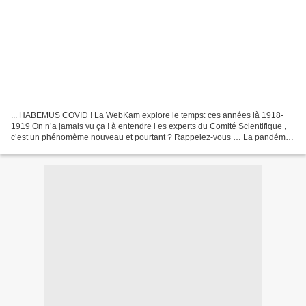
... HABEMUS COVID ! La WebKam explore le temps: ces années là 1918-
1919 On n’a jamais vu ça ! à entendre l es experts du Comité Scientifique ,
c’est un phénomème nouveau et pourtant ? Rappelez-vous … La pandémie
de 1918-1919 fut éclipsée en grande partie...