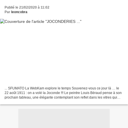
Publié le 21/02/2020 à 11:02
Par
leoncobra
... SFUMATO La WebKam explore le temps Souvenez-vous ce jour là … le
22 août 1911 : on a volé la Joconde !!! Le peintre Louis Béraud pense à son
prochain tableau, une élégante contemplant son reflet dans les vitres qui
protègent la Joconde car depuis...