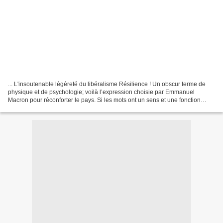
... L'insoutenable légéreté du libéralisme Résilience ! Un obscur terme de
physique et de psychologie; voilà l’expression choisie par Emmanuel
Macron pour réconforter le pays. Si les mots ont un sens et une fonction
mobilisatrice, pour une opération militaire...