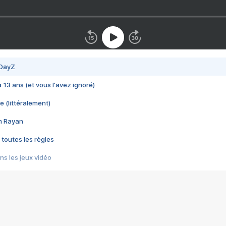
 DayZ
 a 13 ans (et vous l'avez ignoré)
e (littéralement)
im Rayan
 toutes les règles
s les jeux vidéo
us choquant de Rockstar ? - Le scandale BULLY
e plus moche de Steam
du RÊVE tourne au CAUCHEMAR