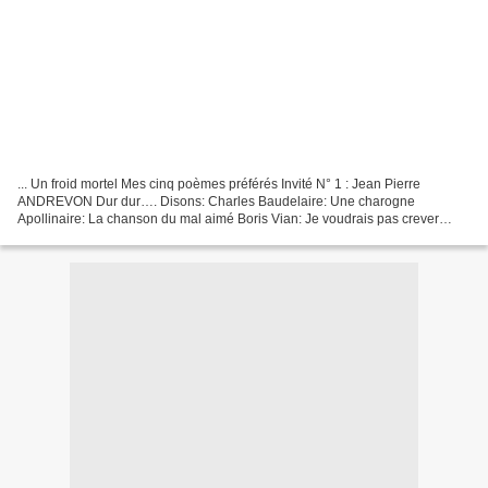
... Un froid mortel Mes cinq poèmes préférés Invité N° 1 : Jean Pierre
ANDREVON Dur dur…. Disons: Charles Baudelaire: Une charogne
Apollinaire: La chanson du mal aimé Boris Vian: Je voudrais pas crever
Jacques Prévert: Pater Noster Louis Aragon: Le médecin...