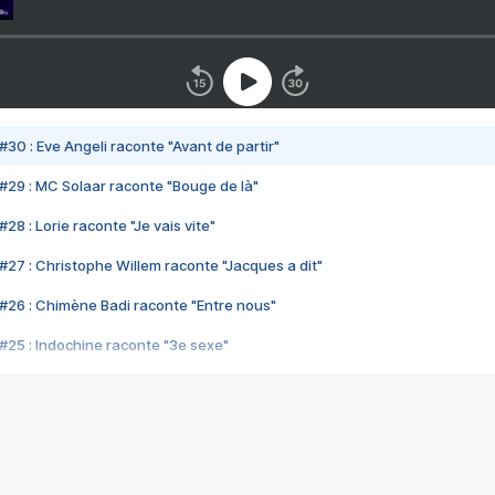
#30 : Eve Angeli raconte "Avant de partir"
#29 : MC Solaar raconte "Bouge de là"
28 : Lorie raconte "Je vais vite"
#27 : Christophe Willem raconte "Jacques a dit"
#26 : Chimène Badi raconte "Entre nous"
#25 : Indochine raconte "3e sexe"
#24 : Zaho raconte "C'est chelou"
#23 : Patrick Bruel raconte "Au café des délices"
#22 : Kyo raconte "Le chemin"