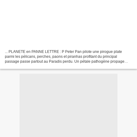
... PLANETE en PANNE LETTRE : P Peter Pan pilote une pirogue plate
parmi les pélicans, perches, paons et piranhas profitant du principal
passage passe partout au Paradis perdu. Un pétale pathogène propage
peur, panique & persécutions. Le Petit Prince...