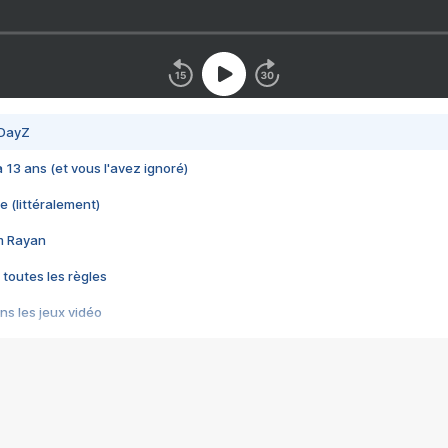
 DayZ
 a 13 ans (et vous l'avez ignoré)
e (littéralement)
im Rayan
 toutes les règles
s les jeux vidéo
us choquant de Rockstar ? - Le scandale BULLY
e plus moche de Steam
du RÊVE tourne au CAUCHEMAR