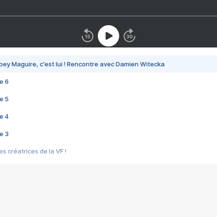
bey Maguire, c'est lui ! Rencontre avec Damien Witecka
e 6
e 5
e 4
e 3
s créatrices de la VF !
e 2
e 1
e Mektoub My Love arrive enfin ! Rencontre avec Shaïn Boumedine et Sal