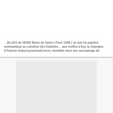
... BLUES de SEINE Blues de Seine ( Paris 1948 ) Je suis né papillon
somnambule au carrefour des Gobelins… aux confins d’Ivry, la charogne
d’Antonin Artaud pourrissait encor, momifiée dans son sarcophage de
cruauté. Je suis né zigzag zazou, félin noctambule...