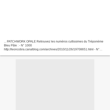
... PATCHWORK OPALE Retrouvez les numéros cultissimes du Tréponème
Bleu Pâle : - N° 1000
http://leoncobra.canalblog.com/archives/2010/11/26/19708651.html - N°
2000 http://leoncobra.canalblog.com/archives/2014/12/08/31103727.html -
N° 3000
http://leoncobra.canalblog.com/archives/2020/11/20/38661854.html...