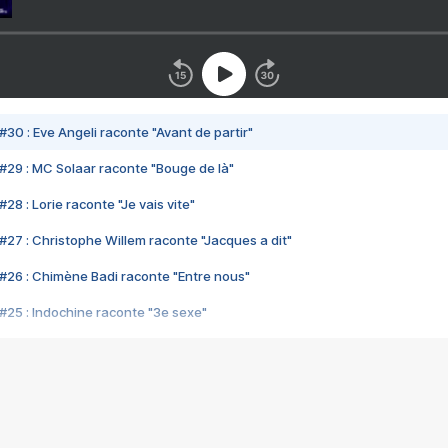
#30 : Eve Angeli raconte "Avant de partir"
#29 : MC Solaar raconte "Bouge de là"
28 : Lorie raconte "Je vais vite"
#27 : Christophe Willem raconte "Jacques a dit"
#26 : Chimène Badi raconte "Entre nous"
#25 : Indochine raconte "3e sexe"
#24 : Zaho raconte "C'est chelou"
#23 : Patrick Bruel raconte "Au café des délices"
#22 : Kyo raconte "Le chemin"