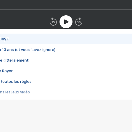
 DayZ
 a 13 ans (et vous l'avez ignoré)
e (littéralement)
im Rayan
 toutes les règles
s les jeux vidéo
us choquant de Rockstar ? - Le scandale BULLY
e plus moche de Steam
du RÊVE tourne au CAUCHEMAR