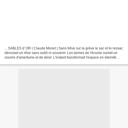
... SABLES d' OR ( Claude Monet ) Sans trêve sur la grève le sac et le ressac
déroulait un rêve sans oubli ni souvenir. Les larmes de l'écume ourlait un
sourire d'amertume et de désir. L'instant transformait l'espace en éternité.
Dans les éclats moirés...