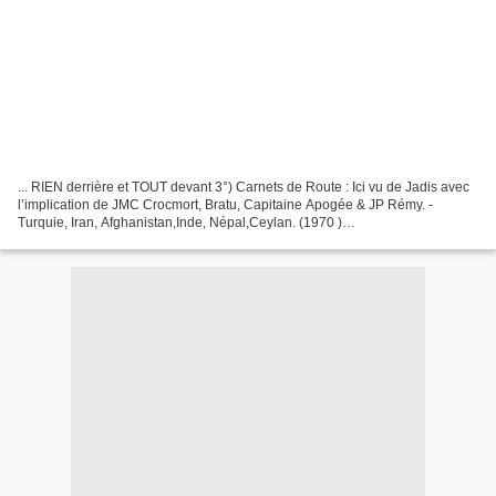
... RIEN derrière et TOUT devant 3°) Carnets de Route : Ici vu de Jadis avec
l’implication de JMC Crocmort, Bratu, Capitaine Apogée & JP Rémy. -
Turquie, Iran, Afghanistan,Inde, Népal,Ceylan. (1970 )
http://leoncobra.canalblog.com/archives/2008/03/11/8283615.html...