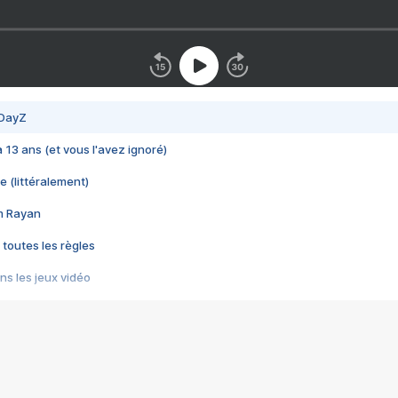
 DayZ
 a 13 ans (et vous l'avez ignoré)
e (littéralement)
im Rayan
 toutes les règles
s les jeux vidéo
us choquant de Rockstar ? - Le scandale BULLY
e plus moche de Steam
du RÊVE tourne au CAUCHEMAR