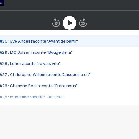
#30 : Eve Angeli raconte "Avant de partir"
#29 : MC Solaar raconte "Bouge de là"
28 : Lorie raconte "Je vais vite"
#27 : Christophe Willem raconte "Jacques a dit"
#26 : Chimène Badi raconte "Entre nous"
#25 : Indochine raconte "3e sexe"
#24 : Zaho raconte "C'est chelou"
#23 : Patrick Bruel raconte "Au café des délices"
#22 : Kyo raconte "Le chemin"