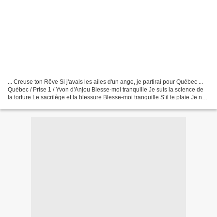
... Creuse ton Rêve Si j'avais les ailes d'un ange, je partirai pour Québec ...
Québec / Prise 1 / Yvon d'Anjou Blesse-moi tranquille Je suis la science de
la torture Le sacrilège et la blessure Blesse-moi tranquille S’il te plaie Je ne
te hanterai plus...