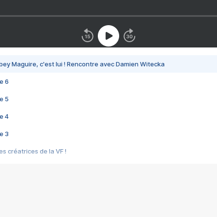
bey Maguire, c'est lui ! Rencontre avec Damien Witecka
e 6
e 5
e 4
e 3
s créatrices de la VF !
e 2
e 1
e Mektoub My Love arrive enfin ! Rencontre avec Shaïn Boumedine et Sal