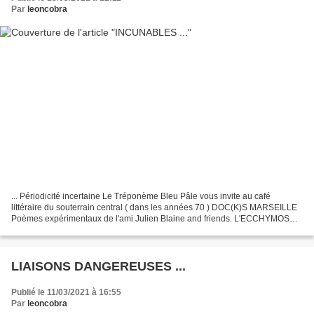
Par
leoncobra
... Périodicité incertaine Le Tréponème Bleu Pâle vous invite au café
littéraire du souterrain central ( dans les années 70 ) DOC(K)S MARSEILLE
Poèmes expérimentaux de l'ami Julien Blaine and friends. L'ECCHYMOSE
un trip à la mode de Caen fondée par DM...
LIAISONS DANGEREUSES ...
Publié le 11/03/2021 à 16:55
Par
leoncobra