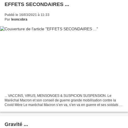
EFFETS SECONDAIRES ...
Publié le 16/03/2021 à 11:33
Par
leoncobra
... VACCINS, VIRUS, MENSONGES & SUSPICION SUSPENSION. Le
Maréchal Macron et son conseil de guerre grande mobilisation contre la
Covid Mère Le maréchal Macron s’en va, s’en va en guerre et ses soldats de
plomb détallent ventre à terre. ( Extrait du Zénékaka...
Gravité ...