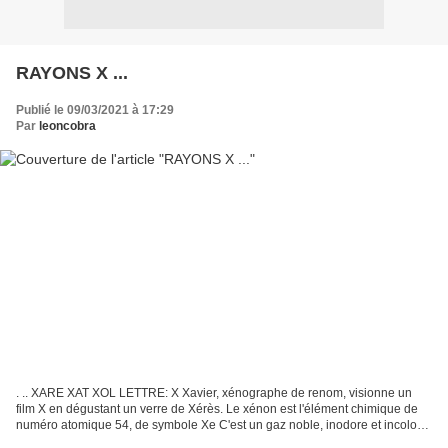
RAYONS X ...
Publié le 09/03/2021 à 17:29
Par
leoncobra
. .. XARE XAT XOL LETTRE: X Xavier, xénographe de renom, visionne un
film X en dégustant un verre de Xérès. Le xénon est l'élément chimique de
numéro atomique 54, de symbole Xe C'est un gaz noble, inodore et incolore.
Dans une lampe à décharge, il émet...