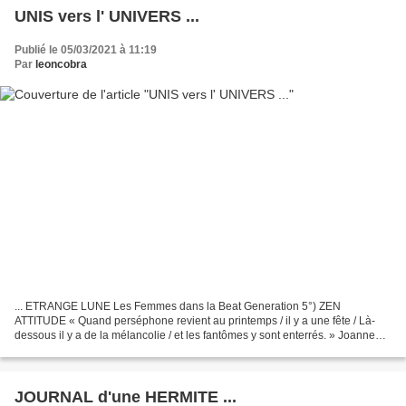
UNIS vers l' UNIVERS ...
Publié le 05/03/2021 à 11:19
Par
leoncobra
... ETRANGE LUNE Les Femmes dans la Beat Generation 5°) ZEN
ATTITUDE « Quand perséphone revient au printemps / il y a une fête / Là-
dessous il y a de la mélancolie / et les fantômes y sont enterrés. » Joanne
Kyger dans son poème « Elle approche … » Joanne...
JOURNAL d'une HERMITE ...