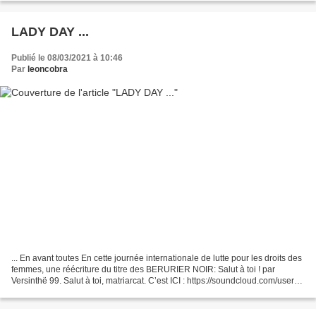
LADY DAY ...
Publié le 08/03/2021 à 10:46
Par
leoncobra
... En avant toutes En cette journée internationale de lutte pour les droits des
femmes, une réécriture du titre des BERURIER NOIR: Salut à toi ! par
Versinthë 99. Salut à toi, matriarcat. C’est ICI : https://soundcloud.com/user-
106006093/salut-a-toi-matriarcat?fbclid=IwAR1ylCthroOEw-zBrMRww7-
PnSRdKYBRvau3-W6ALVBrpO4lq669-FxESwQ...