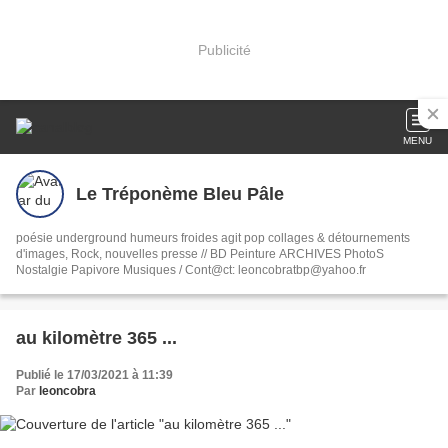
Publicité
MENU
Le Tréponème Bleu Pâle
poésie underground humeurs froides agit pop collages & détournements
d'images, Rock, nouvelles presse // BD Peinture ARCHIVES PhotoS
Nostalgie Papivore Musiques / Cont@ct: leoncobratbp@yahoo.fr
au kilomètre 365 ...
Publié le 17/03/2021 à 11:39
Par
leoncobra