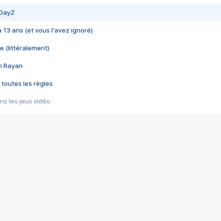
 DayZ
 a 13 ans (et vous l'avez ignoré)
e (littéralement)
im Rayan
 toutes les règles
s les jeux vidéo
us choquant de Rockstar ? - Le scandale BULLY
e plus moche de Steam
du RÊVE tourne au CAUCHEMAR
pendant 8 heures
it… à tort
umiliés par un jeu vidéo