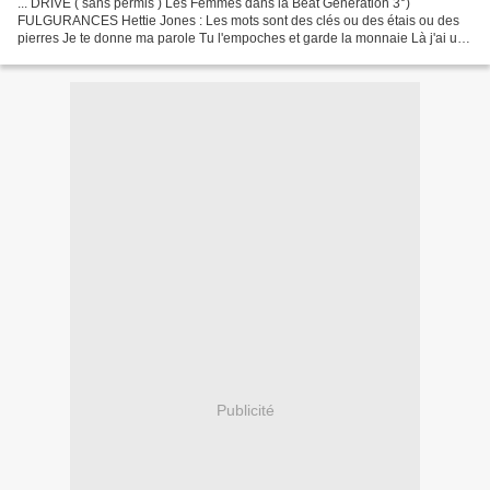
... DRIVE ( sans permis ) Les Femmes dans la Beat Generation 3°)
FULGURANCES Hettie Jones : Les mots sont des clés ou des étais ou des
pierres Je te donne ma parole Tu l'empoches et garde la monnaie Là j'ai un
mot le bout de ma langue : amour Je le tiens...
Publicité