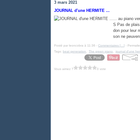
3 mars 2021
JOURNAL d'une HERMITE ...
... au piano
S Pas de plais
don pour leur 
son ne peuvent
Posté par leoncobra à 11:36 -
Commentaires [
…
]
- Permalie
Tags:
beat generation
,
The green piano
,
journal d'une he
Vous aimez ?
0 vote