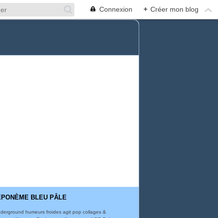
Connexion
+
Créer mon blog
ÉPONÈME BLEU PÂLE
derground humeurs froides agit pop collages &