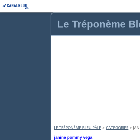
Le Tréponème Bl
LE TRÉPONÈME BLEU PÂLE
>
CATEGORIES
>
JAN
janine pommy vega