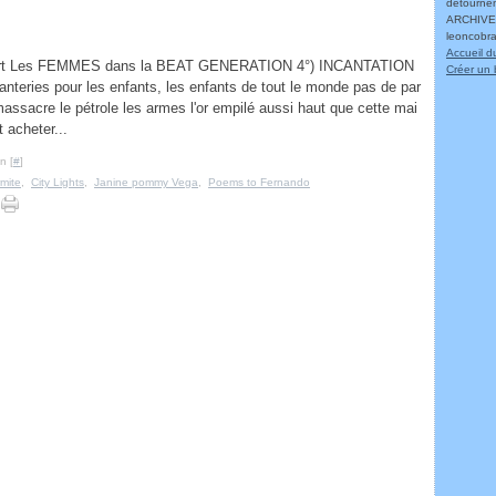
détournem
ARCHIVES
leoncobr
Accueil d
 vert Les FEMMES dans la BEAT GENERATION 4°) INCANTATION
Créer un 
anteries pour les enfants, les enfants de tout le monde pas de par
massacre le pétrole les armes l'or empilé aussi haut que cette mai
 acheter...
n [
#
]
rmite
,
City Lights
,
Janine pommy Vega
,
Poems to Fernando