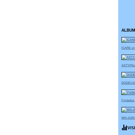
ALBUM
ICARE et
ASTYPAL
DODECA
Cyclades
MAI-JUIN
VIS