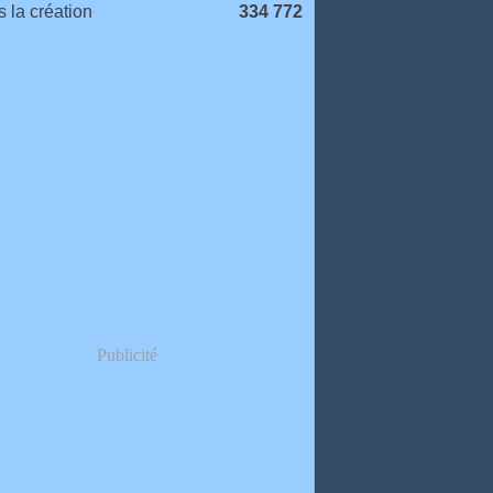
 la création
334 772
Publicité