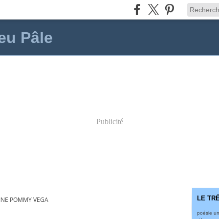
eu Pâle
Publicité
LE TR
INE POMMY VEGA
poésie un