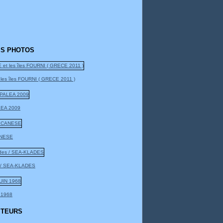
S PHOTOS
 les îles FOURNI ( GRECE 2011 )
EA 2009
NESE
 / SEA-KLADES
 1968
ITEURS