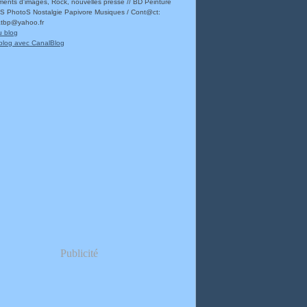
ents d'images, Rock, nouvelles presse // BD Peinture
 PhotoS Nostalgie Papivore Musiques / Cont@ct:
atbp@yahoo.fr
u blog
blog avec CanalBlog
Publicité