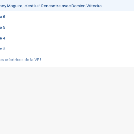
bey Maguire, c'est lui ! Rencontre avec Damien Witecka
e 6
e 5
e 4
e 3
s créatrices de la VF !
e 2
e 1
e Mektoub My Love arrive enfin ! Rencontre avec Shaïn Boumedine et Sal
i : après Toni en famille
elle réalise le bouleversant Dites lui que je l'aime
ais ! Rencontre autour de Vie privée de Rebecca Zlotowski