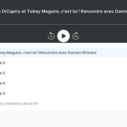
 DiCaprio et Tobey Maguire, c'est lui ! Rencontre avec Dam
bey Maguire, c'est lui ! Rencontre avec Damien Witecka
e 6
e 5
e 4
e 3
s créatrices de la VF !
e 2
e 1