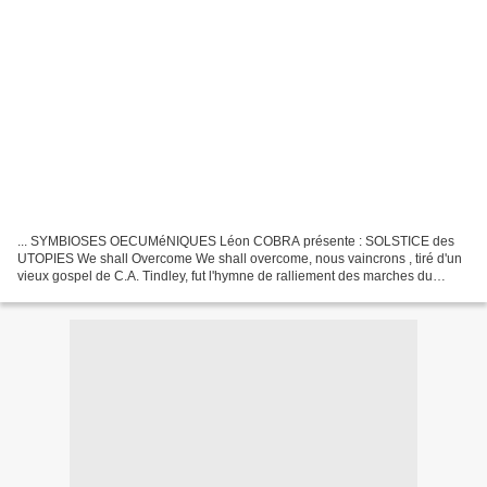
... SYMBIOSES OECUMéNIQUES Léon COBRA présente : SOLSTICE des
UTOPIES We shall Overcome We shall overcome, nous vaincrons , tiré d'un
vieux gospel de C.A. Tindley, fut l'hymne de ralliement des marches du
mouvement des droits civiques américains afin...