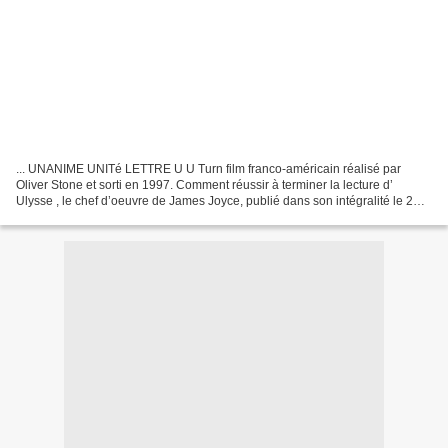
... UNANIME UNITé LETTRE U U Turn film franco-américain réalisé par
Oliver Stone et sorti en 1997. Comment réussir à terminer la lecture d’
Ulysse , le chef d’oeuvre de James Joyce, publié dans son intégralité le 2
février 1922 à Paris par la librairie...