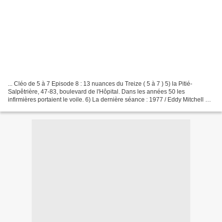
... Cléo de 5 à 7 Episode 8 : 13 nuances du Treize ( 5 à 7 ) 5) la Pitié-
Salpêtrière, 47-83, boulevard de l'Hôpital. Dans les années 50 les
infirmières portaient le voile. 6) La dernière séance : 1977 / Eddy Mitchell La
photo sur le mot fin Peut fair'...