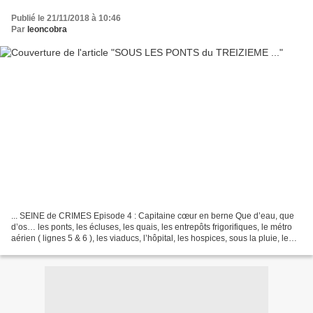
Publié le 21/11/2018 à 10:46
Par
leoncobra
... SEINE de CRIMES Episode 4 : Capitaine cœur en berne Que d’eau, que
d’os… les ponts, les écluses, les quais, les entrepôts frigorifiques, le métro
aérien ( lignes 5 & 6 ), les viaducs, l’hôpital, les hospices, sous la pluie, le
crachin, la bourrasque...