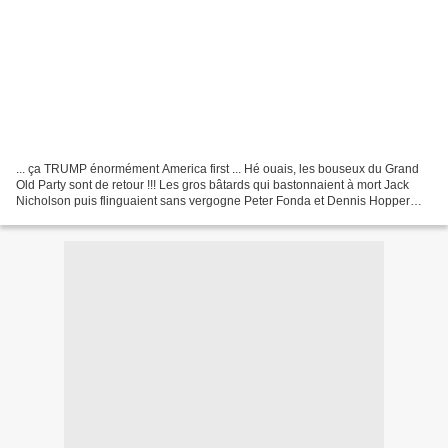
... ça TRUMP énormément America first ... Hé ouais, les bouseux du Grand
Old Party sont de retour !!! Les gros bâtards qui bastonnaient à mort Jack
Nicholson puis flinguaient sans vergogne Peter Fonda et Dennis Hopper
dans EASY RIDER vont de nouveau nous...