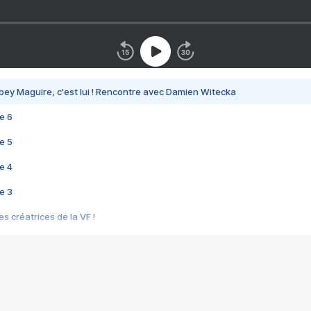
bey Maguire, c'est lui ! Rencontre avec Damien Witecka
e 6
e 5
e 4
e 3
s créatrices de la VF !
e 2
e 1
e Mektoub My Love arrive enfin ! Rencontre avec Shaïn Boumedine et Sal