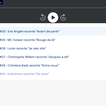
#30 : Eve Angeli raconte "Avant de partir"
#29 : MC Solaar raconte "Bouge de là"
28 : Lorie raconte "Je vais vite"
#27 : Christophe Willem raconte "Jacques a dit"
#26 : Chimène Badi raconte "Entre nous"
#25 : Indochine raconte "3e sexe"
#24 : Zaho raconte "C'est chelou"
#23 : Patrick Bruel raconte "Au café des délices"
#22 : Kyo raconte "Le chemin"