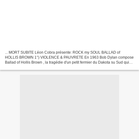
... MORT SUBITE Léon Cobra présente: ROCK my SOUL BALLAD of
HOLLIS BROWN 1°) VIOLENCE & PAUVRETE En 1963 Bob Dylan compose
Ballad of Hollis Brown , la tragédie d'un petit fermier du Dakota su Sud qui
ruiné, épuisé, se suicide avec toute sa famille à coup...