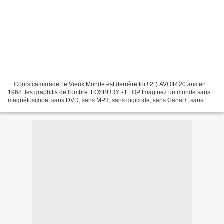
... Cours camarade, le Vieux Monde est derrière toi ! 2°) AVOIR 20 ans en
1968: les graphitis de l'ombre. FOSBURY - FLOP Imaginez un monde sans
magnétoscope, sans DVD, sans MP3, sans digicode, sans Canal+, sans
parabole, sans télécommande, sans ordinateur,...