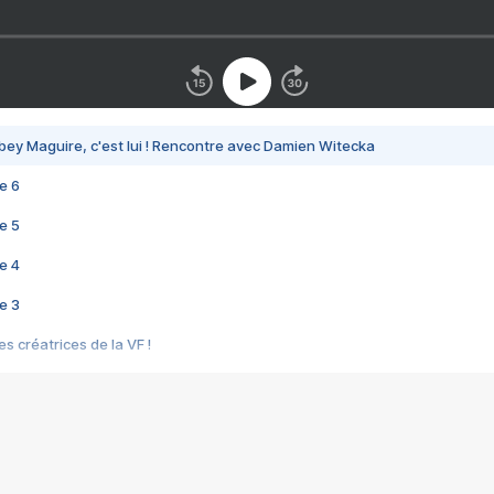
bey Maguire, c'est lui ! Rencontre avec Damien Witecka
e 6
e 5
e 4
e 3
s créatrices de la VF !
e 2
e 1
e Mektoub My Love arrive enfin ! Rencontre avec Shaïn Boumedine et Sal