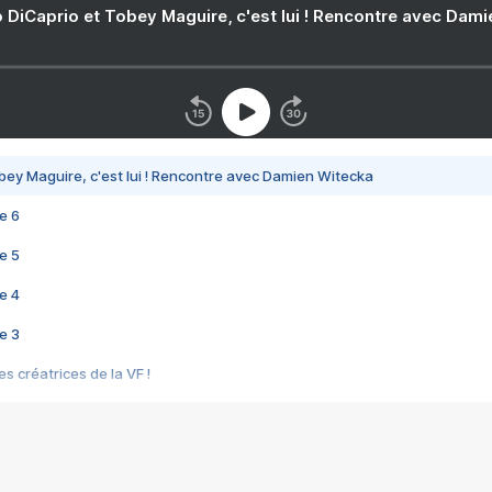
 DiCaprio et Tobey Maguire, c'est lui ! Rencontre avec Dam
bey Maguire, c'est lui ! Rencontre avec Damien Witecka
e 6
e 5
e 4
e 3
s créatrices de la VF !
e 2
e 1