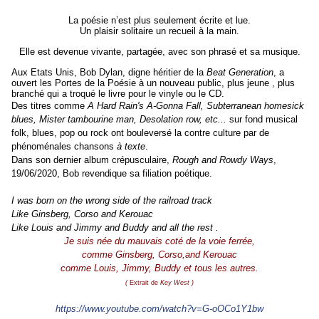
La poésie n’est plus seulement écrite et lue.
Un plaisir solitaire un recueil à la main.
Elle est devenue vivante, partagée, avec son phrasé et sa musique.
Aux Etats Unis, Bob Dylan, digne héritier de la
Beat Generation
, a
ouvert les Portes de la Poésie à un nouveau public, plus jeune , plus
branché qui a troqué le livre pour le vinyle ou le CD.
Des titres comme
A Hard Rain's A-Gonna Fall, Subterranean homesick
blues, Mister tambourine man, Desolation row, etc...
sur fond musical
folk, blues, pop ou rock
ont bouleversé la contre culture par de
phénoménales chansons
à texte
.
Dans son dernier album crépusculaire,
Rough and Rowdy Ways
,
19/06/2020, Bob revendique sa filiation poétique.
‪I was born on the wrong side of the railroad track
Like Ginsberg, Corso and Kerouac
‪Like Louis and Jimmy and Buddy and all the rest ‬.
Je suis née du mauvais coté de la voie ferrée,
comme Ginsberg, Corso,and Kerouac
comme Louis, Jimmy, Buddy et tous les autres.
(
Extrait de
Key West )
https://www.youtube.com/watch?v=G-oOCo1Y1bw