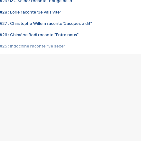
#29 : MC Solaar raconte "Bouge de là"
28 : Lorie raconte "Je vais vite"
#27 : Christophe Willem raconte "Jacques a dit"
#26 : Chimène Badi raconte "Entre nous"
#25 : Indochine raconte "3e sexe"
#24 : Zaho raconte "C'est chelou"
#23 : Patrick Bruel raconte "Au café des délices"
#22 : Kyo raconte "Le chemin"
#21 : Nolwenn Leroy raconte "Cassé"
#20 : Patrick Hernandez raconte "Born to be alive"
#19 : Lorie raconte "Près de moi"
#18 : Michael Jones raconte "A nos actes manqués" (avec Jean-Jacque
#17 : Khaled raconte "Aïcha"