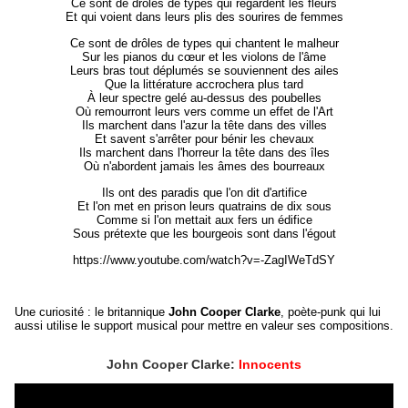
Ce sont de drôles de types qui regardent les fleurs
Et qui voient dans leurs plis des sourires de femmes
Ce sont de drôles de types qui chantent le malheur
Sur les pianos du cœur et les violons de l'âme
Leurs bras tout déplumés se souviennent des ailes
Que la littérature accrochera plus tard
À leur spectre gelé au-dessus des poubelles
Où remourront leurs vers comme un effet de l'Art
Ils marchent dans l'azur la tête dans des villes
Et savent s'arrêter pour bénir les chevaux
Ils marchent dans l'horreur la tête dans des îles
Où n'abordent jamais les âmes des bourreaux
Ils ont des paradis que l'on dit d'artifice
Et l'on met en prison leurs quatrains de dix sous
Comme si l'on mettait aux fers un édifice
Sous prétexte que les bourgeois sont dans l'égout
https://www.youtube.com/watch?v=-ZagIWeTdSY
Une curiosité : le britannique
John Cooper Clarke
, poète-punk qui lui
aussi utilise le support musical pour mettre en valeur ses compositions.
John Cooper Clarke:
Innocents