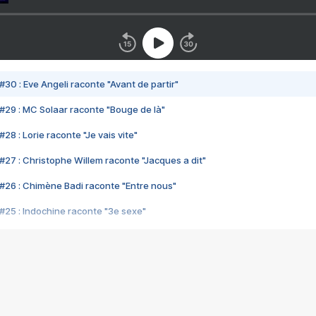
#30 : Eve Angeli raconte "Avant de partir"
#29 : MC Solaar raconte "Bouge de là"
28 : Lorie raconte "Je vais vite"
#27 : Christophe Willem raconte "Jacques a dit"
#26 : Chimène Badi raconte "Entre nous"
#25 : Indochine raconte "3e sexe"
#24 : Zaho raconte "C'est chelou"
#23 : Patrick Bruel raconte "Au café des délices"
#22 : Kyo raconte "Le chemin"
#21 : Nolwenn Leroy raconte "Cassé"