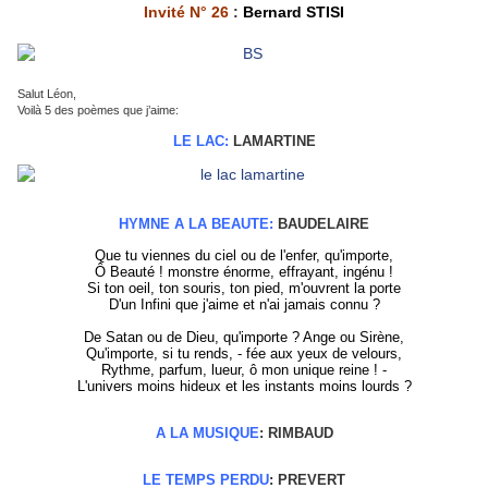
Invité N° 26
:
Bernard STISI
Salut Léon,
Voilà 5 des poèmes que j’aime:
LE LAC:
LAMARTINE
HYMNE A LA BEAUTE:
BAUDELAIRE
Que tu viennes du ciel ou de l'enfer, qu'importe,
Ô Beauté ! monstre énorme, effrayant, ingénu !
Si ton oeil, ton souris, ton pied, m'ouvrent la porte
D'un Infini que j'aime et n'ai jamais connu ?
De Satan ou de Dieu, qu'importe ? Ange ou Sirène,
Qu'importe, si tu rends, - fée aux yeux de velours,
Rythme, parfum, lueur, ô mon unique reine ! -
L'univers moins hideux et les instants moins lourds ?
A LA MUSIQUE
: RIMBAUD
LE TEMPS PERDU
: PREVERT