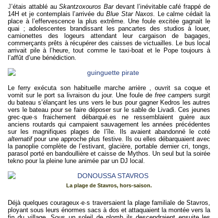
J
’étais attablé au
Skantzoxouros Bar
devant l’inévitable café frappé de
14H et je contemplais l’arrivée du
Blue Star Naxos.
Le calme cédait la
place à l’effervescence la plus extrême.
U
ne foule excitée gagnait le
quai ; adolescentes brandissant les pancartes des studios à louer,
camionettes des logeurs attendant leur cargaison de bagages,
commerçants prêts à récupérer des caisses de victuailles.
Le
bus local
arrivait pile à l’heure, tout comme le taxi-boat et le Pope toujours à
l’affût d’une bénédiction.
Le ferry exécuta son habituelle marche arrière , ouvrit sa coque et
vomit sur le port sa livraison du jour.
Une foule de
free camper
s surgit
du bateau s’élançant les uns vers le bus pour gagner Kedros les autres
vers le bateau pour se faire déposer sur le sable de Livadi. Ces jeunes
grec
·que·
s fraichement débarqué.
e
s ne ressemblaient guère aux
anciens routards qui campaient sauvagement les années précédentes
sur les magnifiques plages de l’île. Ils avaient abandonné le coté
alternatif
pour une approche plus festive. Ils ou elles débarquaient avec
la panoplie complète de l’estivant, glacière, portable dernier cri,
tongs,
parasol porté en bandoullière et caisse de My
thos. Un seul but la soirée
tekno pour la pleine lune animé
e
par un DJ local.
La plage de Stavros, hors-saison.
Déjà quelques courageux·e·s traversaient la plage familiale de Stavro
s,
ployant sous
leurs énormes sacs à dos et
attaquaient la montée vers la
fin du
village. Sous un soleil de plomb ils descendraient ensuite les