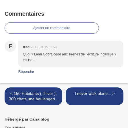
Commentaires
Ajouter un commentaire
F
fred
20/08/2019 11:21
Quoi ? Leon Cobra cède aux sirènes de l'écriture inclusive ?
tss tss...
Répondre
< 150 Habitants ( l'hiver ),
I never walk alone... >
300 chats,une boulangerie,
trois écoles ...
Hébergé par Canalblog