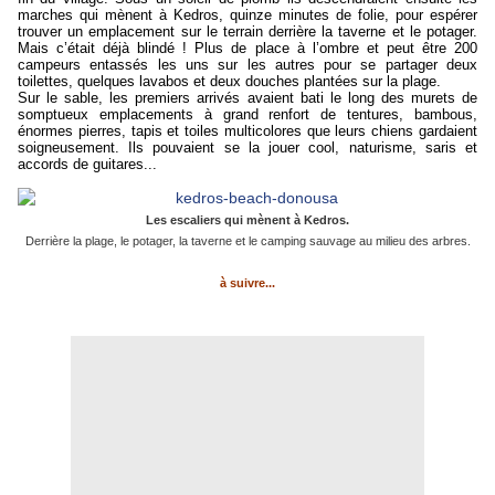
marches qui mènent à Kedros, quinze minutes de folie, pour espérer
trouver un emplacement sur le terrain derrière la taverne et le potager.
Mais c’était déjà blindé ! Plus de place à l’ombre et peut être 200
campeurs entassés les uns sur les autres pour se partager deux
toilettes, quelques lavabos et deux douches plantées sur la plage.
Sur l
e sable
, les premiers arrivés avaient bati le long des murets de
somptueux emplacements à grand renfort de tentures, bambous,
énormes pierres,
tapis et toiles multicolores que leurs chien
s
gardaient
soigneusement.
Ils pouvaient se la jouer cool, naturisme,
saris
et
accords de guitares...
Les escaliers qui mènent à Kedros.
Derrière la plage, le potager, la taverne et le camping sauvage au milieu des arbres.
à suivre...