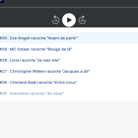
#30 : Eve Angeli raconte "Avant de partir"
#29 : MC Solaar raconte "Bouge de là"
28 : Lorie raconte "Je vais vite"
#27 : Christophe Willem raconte "Jacques a dit"
#26 : Chimène Badi raconte "Entre nous"
#25 : Indochine raconte "3e sexe"
#24 : Zaho raconte "C'est chelou"
#23 : Patrick Bruel raconte "Au café des délices"
#22 : Kyo raconte "Le chemin"
#21 : Nolwenn Leroy raconte "Cassé"