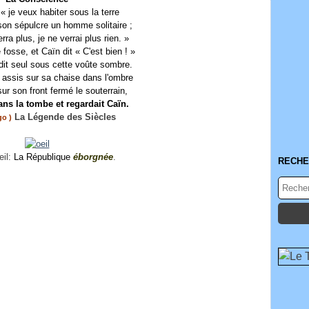
: « je veux habiter sous la terre
n sépulcre un homme solitaire ;
ra plus, je ne verrai plus rien. »
 fosse, et Caïn dit « C'est bien ! »
dit seul sous cette voûte sombre.
t assis sur sa chaise dans l'ombre
sur son front fermé le souterrain,
dans la tombe et regardait Caïn.
La Légende des Siècles
go )
il:
La République
éborgnée
.
RECHE