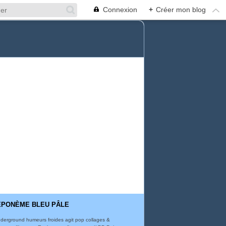
Connexion
+
Créer mon blog
ÉPONÈME BLEU PÂLE
derground humeurs froides agit pop collages &