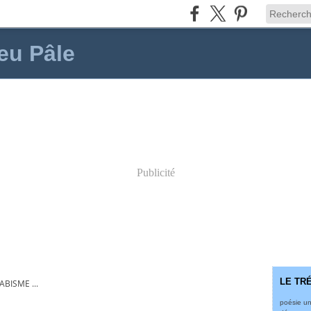
eu Pâle
Publicité
LE TR
ABISME ...
poésie un