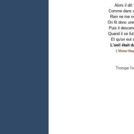
Alors il dit
Comme dans so
Rien ne me ver
On fit donc une
Puis il descen
Quand il se fu
Et qu'on eut 
L'oeil était 
( Victor Hu
Trompe l'oe