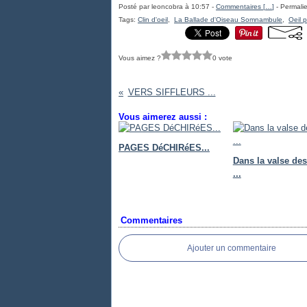
Posté par leoncobra à 10:57 -
Commentaires [
…
]
- Permalie
Tags:
Clin d'oeil
,
La Ballade d'Oiseau Somnambule
,
Oeil p
Vous aimez ?
0 vote
VERS SIFFLEURS ...
Vous aimerez aussi :
PAGES DéCHIRéES...
Dans la valse des 
...
Commentaires
Ajouter un commentaire