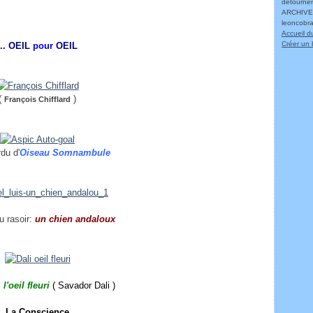
détournem
ARCHIVES
leoncobr
Accueil d
Créer un 
... OEIL
pour
OEIL
(
)
François Chifflard
rdu d'
Oiseau Somnambule
du rasoir:
un chien andaloux
:
l'oeil fleuri
( Savador Dali )
La Conscience