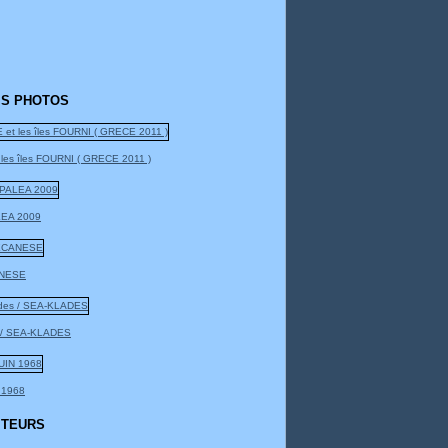
S PHOTOS
 les îles FOURNI ( GRECE 2011 )
EA 2009
NESE
 / SEA-KLADES
 1968
ITEURS