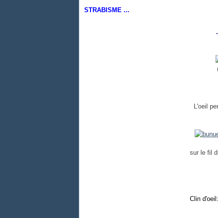
STRABISME ...
L'oeil pe
sur le fil 
Clin d'oeil