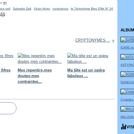
n [
#
]
our oeil
,
Salvador Dali
,
Victor Hugo
,
conscience
,
le Tréponème Bleu Pâle N° 34
ALBUM
CRYPTONYMES ...
ICARE et
ASTYPAL
fifres
Mes repentirs,mes
Ma tête est un opéra
doutes,mes
fabuleux ...
contraintes...
DODECA
Cyclades
MAI-JUIN
VIS