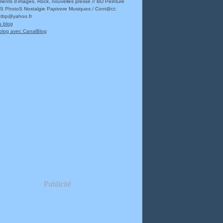
ents d'images, Rock, nouvelles presse // BD Peinture
 PhotoS Nostalgie Papivore Musiques / Cont@ct:
atbp@yahoo.fr
u blog
blog avec CanalBlog
Publicité