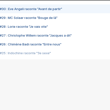
#30 : Eve Angeli raconte "Avant de partir"
#29 : MC Solaar raconte "Bouge de là"
28 : Lorie raconte "Je vais vite"
#27 : Christophe Willem raconte "Jacques a dit"
#26 : Chimène Badi raconte "Entre nous"
#25 : Indochine raconte "3e sexe"
#24 : Zaho raconte "C'est chelou"
#23 : Patrick Bruel raconte "Au café des délices"
#22 : Kyo raconte "Le chemin"
#21 : Nolwenn Leroy raconte "Cassé"
#20 : Patrick Hernandez raconte "Born to be alive"
#19 : Lorie raconte "Près de moi"