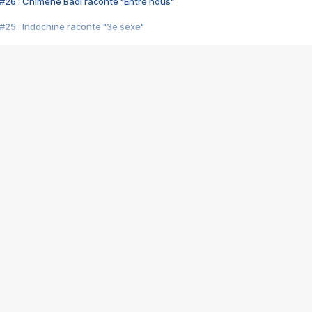
#26 : Chimène Badi raconte "Entre nous"
#25 : Indochine raconte "3e sexe"
#24 : Zaho raconte "C'est chelou"
#23 : Patrick Bruel raconte "Au café des délices"
#22 : Kyo raconte "Le chemin"
#21 : Nolwenn Leroy raconte "Cassé"
#20 : Patrick Hernandez raconte "Born to be alive"
#19 : Lorie raconte "Près de moi"
#18 : Michael Jones raconte "A nos actes manqués" (avec Jean-Jacque
#17 : Khaled raconte "Aïcha"
#16 : Corneille raconte "Parce qu'on vient de loin"
#15 : Indochine raconte "L'aventurier"
14 : Lorie raconte "Sur un air latino"